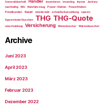
Händler
Generalüberholt
investieren
investing
Inyova
Jackery
nachhaltig
NIU
Nutzfahrzeug
Power-Station
PowerStation
Privatkunden
Rabatt
ratenkredit
schnelle Auszahlung
sparen
THG
THG-Quote
Sparen beim Duschen
Versicherung
umschuldung
Warmduscher
Wärmetauscher
Archive
Juni 2023
April 2023
März 2023
Februar 2023
Dezember 2022