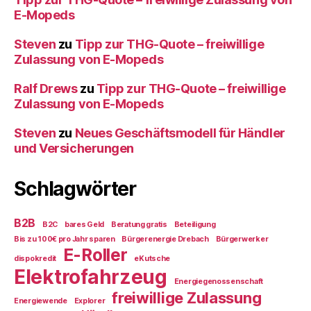
E-Mopeds
Steven
zu
Tipp zur THG-Quote – freiwillige
Zulassung von E-Mopeds
Ralf Drews
zu
Tipp zur THG-Quote – freiwillige
Zulassung von E-Mopeds
Steven
zu
Neues Geschäftsmodell für Händler
und Versicherungen
Schlagwörter
B2B
B2C
bares Geld
Beratung gratis
Beteiligung
Bis zu 100€ pro Jahr sparen
Bürgerenergie Drebach
Bürgerwerker
E-Roller
dispokredit
eKutsche
Elektrofahrzeug
Energiegenossenschaft
freiwillige Zulassung
Energiewende
Explorer