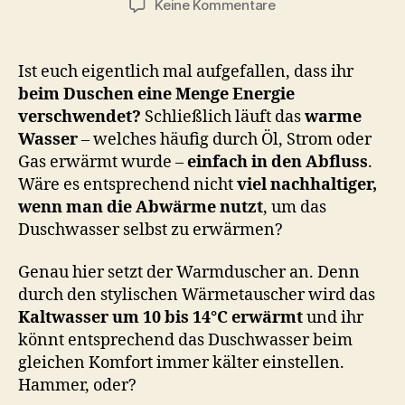
zu
Keine Kommentare
Warmduscher
–
Sparen
Ist euch eigentlich mal aufgefallen, dass ihr
beim
beim Duschen eine Menge Energie
Duschen
verschwendet?
Schließlich läuft das
warme
Wasser
– welches häufig durch Öl, Strom oder
Gas erwärmt wurde –
einfach in den Abfluss
.
Wäre es entsprechend nicht
viel nachhaltiger,
wenn man die Abwärme nutzt
, um das
Duschwasser selbst zu erwärmen?
Genau hier setzt der Warmduscher an. Denn
durch den stylischen Wärmetauscher wird das
Kaltwasser um 10 bis 14°C erwärmt
und ihr
könnt entsprechend das Duschwasser beim
gleichen Komfort immer kälter einstellen.
Hammer, oder?