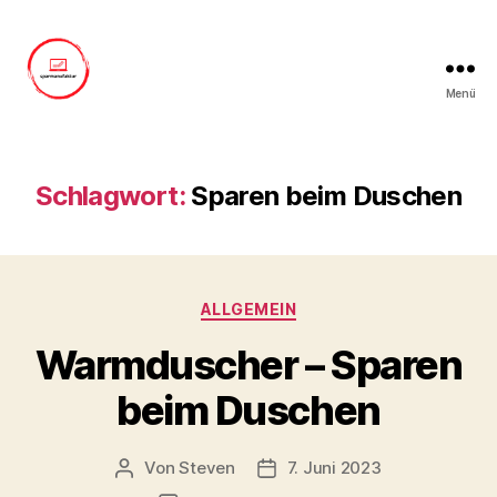
Menü
sparmanufaktur
Schlagwort:
Sparen beim Duschen
Kategorien
ALLGEMEIN
Warmduscher – Sparen
beim Duschen
Von
Steven
7. Juni 2023
Beitragsautor
Beitragsdatum